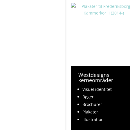
Westdesigns
kerneområder
Visuel identitet
Bøger
Brochurer
Plakater
Illustration