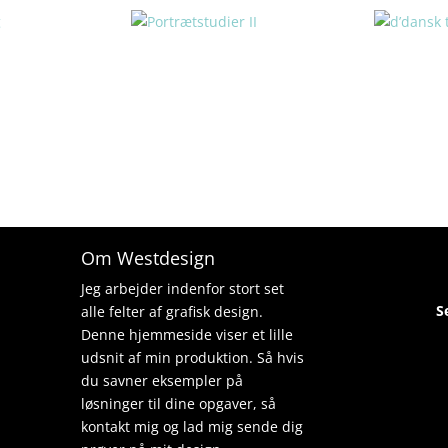
Om Westdesign
Jeg arbejder indenfor stort set
S
alle felter af grafisk design.
Denne hjemmeside viser et lille
udsnit af min produktion. Så hvis
du savner eksempler på
løsninger til dine opgaver, så
kontakt mig og lad mig sende dig