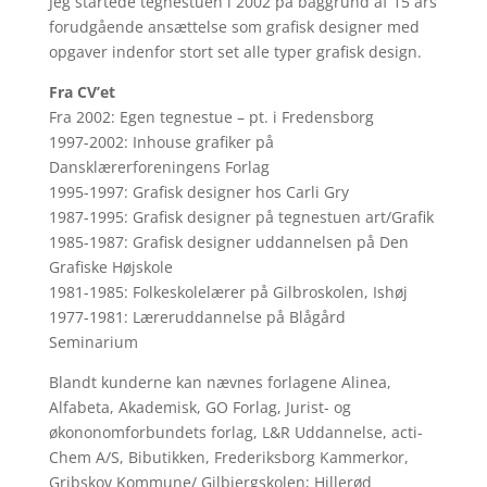
Jeg startede tegnestuen i 2002 på baggrund af 15 års
forudgående ansættelse som grafisk designer med
opgaver indenfor stort set alle typer grafisk design.
Fra CV’et
Fra 2002: Egen tegnestue – pt. i Fredensborg
1997-2002: Inhouse grafiker på
Dansklærerforeningens Forlag
1995-1997: Grafisk designer hos Carli Gry
1987-1995: Grafisk designer på tegnestuen art/Grafik
1985-1987: Grafisk designer uddannelsen på Den
Grafiske Højskole
1981-1985: Folkeskolelærer på Gilbroskolen, Ishøj
1977-1981: Læreruddannelse på Blågård
Seminarium
Blandt kunderne kan nævnes forlagene Alinea,
Alfabeta, Akademisk, GO Forlag, Jurist- og
økononomforbundets forlag, L&R Uddannelse, acti-
Chem A/S, Bibutikken, Frederiksborg Kammerkor,
Gribskov Kommune/ Gilbjergskolen; Hillerød