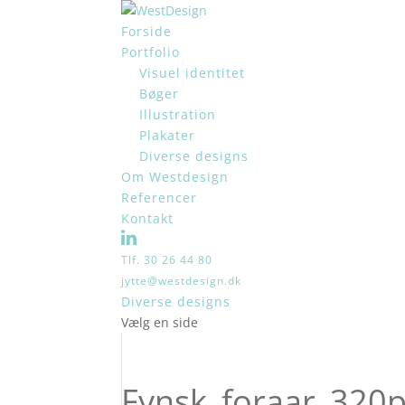
Forside
Portfolio
Visuel identitet
Bøger
Illustration
Plakater
Diverse designs
Om Westdesign
Referencer
Kontakt
Tlf. 30 26 44 80
jytte@westdesign.dk
Diverse designs
Vælg en side
Fynsk_foraar_320